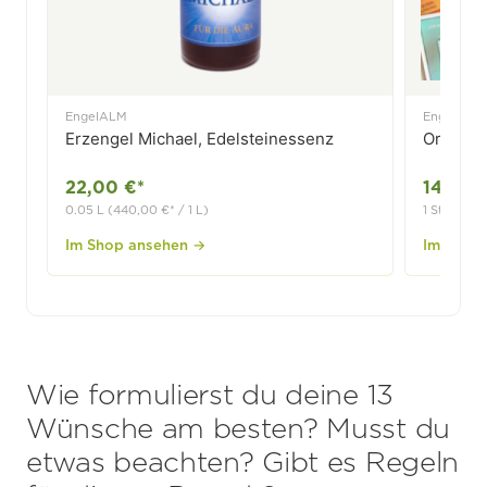
EngelALM
EngelALM
Erzengel Michael, Edelsteinessenz
Orakelk
22,00 €*
14,90 
0.05 L (440,00 €* / 1 L)
1 Stck.
Wie formulierst du deine 13
Wünsche am besten? Musst du
etwas beachten? Gibt es Regeln