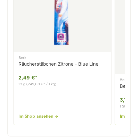
Berk
Räucherstäbchen Zitrone - Blue Line
2,49 €*
Berk
10 g (249,00 €* / 1 kg)
Beifußkr
3,19 €*
1 Stck.