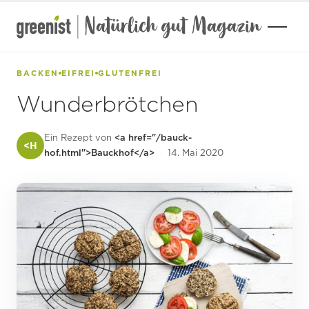
Zum
Inhalt
springen
BACKEN
EIFREI
GLUTENFREI
Wunderbrötchen
Ein Rezept von
<a href="/bauck-
<H
hof.html">Bauckhof</a>
·
14. Mai 2020
GARTEN
DROGERIE
KOSMETIK