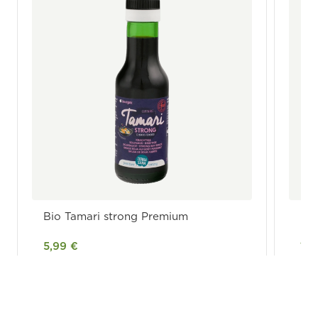
Bio Tamari strong Premium
Bio
Mi
5,99 €
1,6
Im Shop ansehen →
Im 