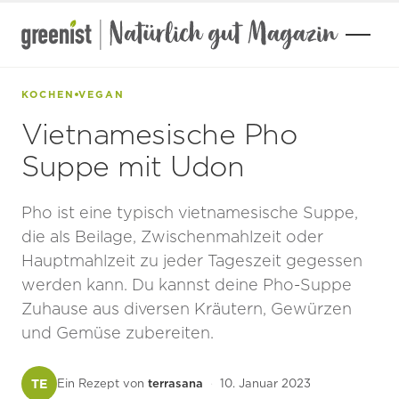
Zum
Inhalt
springen
KOCHEN
VEGAN
Vietnamesische Pho
Suppe mit Udon
Pho ist eine typisch vietnamesische Suppe,
die als Beilage, Zwischenmahlzeit oder
GARTEN
Hauptmahlzeit zu jeder Tageszeit gegessen
DROGERIE
werden kann. Du kannst deine Pho-Suppe
Zuhause aus diversen Kräutern, Gewürzen
KOSMETIK
und Gemüse zubereiten.
TE
Ein Rezept von
terrasana
·
10. Januar 2023