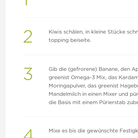
2
Kiwis schälen, in kleine Stücke schn
topping beiseite.
3
Gib die (gefrorene) Banane, den Apf
greenist Omega-3 Mix, das Kardam
Moringapulver, das greenist Hageb
Mandelmilch in einen Mixer und püri
die Basis mit einem Pürierstab zube
4
Mixe es bis die gewünschte Festigk