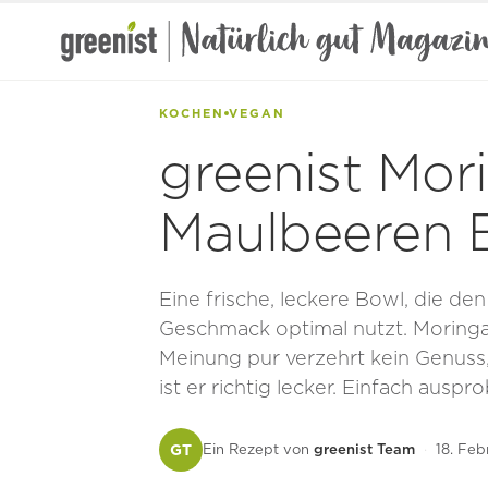
Zum
Inhalt
springen
KOCHEN
VEGAN
greenist Mor
Maulbeeren 
Eine frische, leckere Bowl, die de
Geschmack optimal nutzt. Moringa 
Meinung pur verzehrt kein Genuss,
ist er richtig lecker. Einfach auspr
GT
Ein Rezept von
greenist Team
·
18. Feb