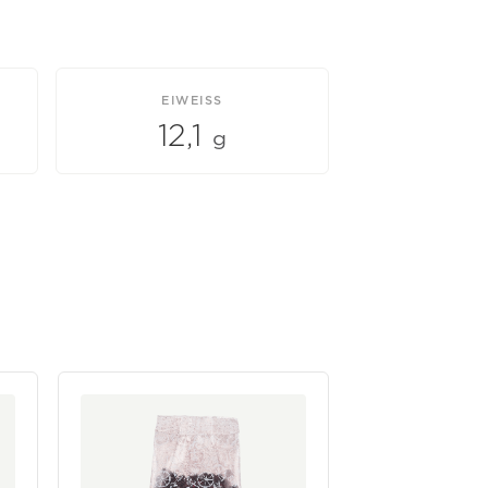
EIWEISS
12,1
g