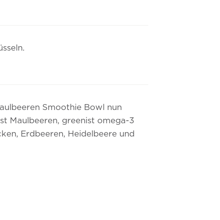
üsseln.
Maulbeeren Smoothie Bowl nun
ist Maulbeeren, greenist omega-3
ocken, Erdbeeren, Heidelbeere und