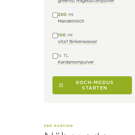
greenist Hagebuttenpulver
200
ml
Mandelmilch
100
ml
vita7 Birkenwasser
¼
TL
Kardamompulver
KOCH-MODUS
STARTEN
PRO PORTION