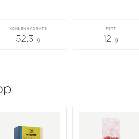
KOHLENHYDRATE
FETT
52,3
12
g
g
op