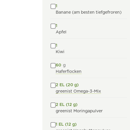
1
Banane (am besten tiefgefroren)
1
Apfel
1
Kiwi
60
g
Haferflocken
2 EL (20 g)
greenist Omega-3-Mix
2 EL (12 g)
greenist Moringapulver
1 EL (12 g)