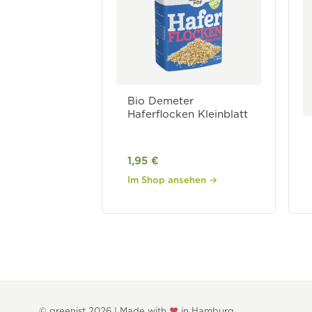
Bio Demeter
Haferflocken Kleinblatt
1,95 €
Im Shop ansehen →
© greenist 2026 | Made with
♥
in Hamburg.