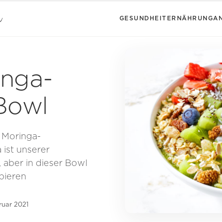
GESUNDHEIT
ERNÄHRUNG
A
inga-
Bowl
n Moringa-
ist unserer
 aber in dieser Bowl
obieren
ruar 2021