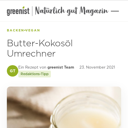
Zum
Inhalt
springen
BACKEN
VEGAN
Butter-Kokosöl
Umrechner
Ein Rezept von
greenist Team
·
23. November 2021
·
GT
Redaktions-Tipp
GARTEN
DROGERIE
KOSMETIK