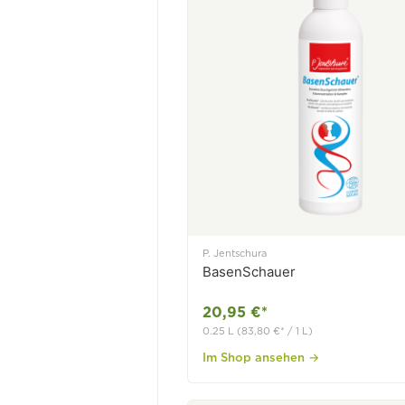
P. Jentschura
BasenSchauer
20,95 €*
0.25 L (83,80 €* / 1 L)