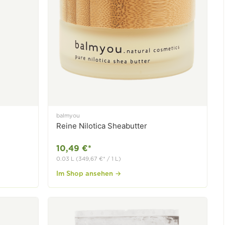
balmyou
Reine Nilotica Sheabutter
10,49 €*
0.03 L (349,67 €* / 1 L)