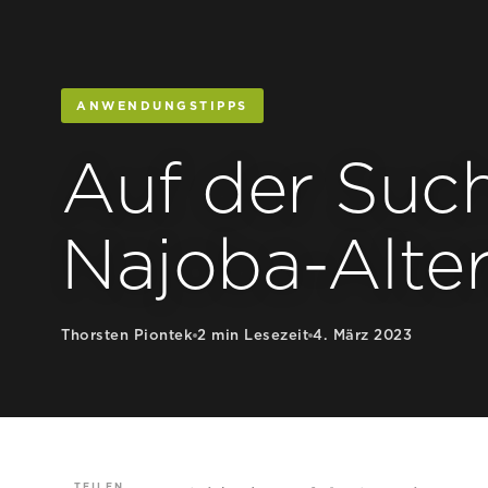
ANWENDUNGSTIPPS
Auf der Such
Najoba-Alter
Thorsten Piontek
2 min Lesezeit
4. März 2023
TEILEN